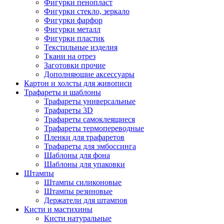
Фигурки пенопласт
Фигурки стекло, зеркало
Фигурки фарфор
Фигурки металл
Фигурки пластик
Текстильные изделия
Ткани на отрез
Заготовки прочие
Дополняющие аксессуары
Картон и холсты для живописи
Трафареты и шаблоны
Трафареты универсальные
Трафареты 3D
Трафареты самоклеящиеся
Трафареты термопереводные
Пленки для трафаретов
Трафареты для эмбоссинга
Шаблоны для фона
Шаблоны для упаковки
Штампы
Штампы силиконовые
Штампы резиновые
Держатели для штампов
Кисти и мастихины
Кисти натуральные