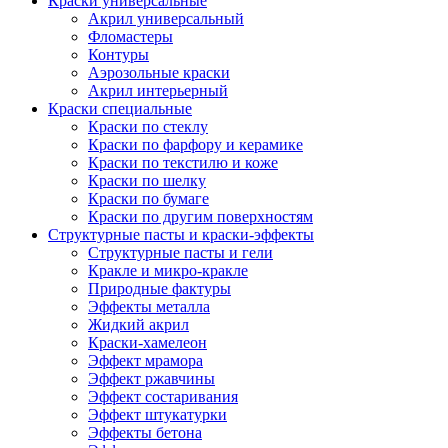
Краски универсальные
Акрил универсальный
Фломастеры
Контуры
Аэрозольные краски
Акрил интерьерный
Краски специальные
Краски по стеклу
Краски по фарфору и керамике
Краски по текстилю и коже
Краски по шелку
Краски по бумаге
Краски по другим поверхностям
Структурные пасты и краски-эффекты
Структурные пасты и гели
Кракле и микро-кракле
Природные фактуры
Эффекты металла
Жидкий акрил
Краски-хамелеон
Эффект мрамора
Эффект ржавчины
Эффект состаривания
Эффект штукатурки
Эффекты бетона