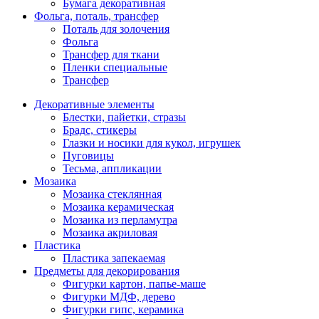
Бумага декоративная
Фольга, поталь, трансфер
Поталь для золочения
Фольга
Трансфер для ткани
Пленки специальные
Трансфер
Декоративные элементы
Блестки, пайетки, стразы
Брадс, стикеры
Глазки и носики для кукол, игрушек
Пуговицы
Тесьма, аппликации
Мозаика
Мозаика стеклянная
Мозаика керамическая
Мозаика из перламутра
Мозаика акриловая
Пластика
Пластика запекаемая
Предметы для декорирования
Фигурки картон, папье-маше
Фигурки МДФ, дерево
Фигурки гипс, керамика