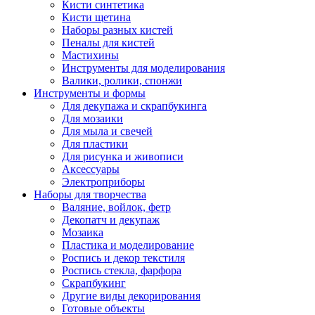
Кисти синтетика
Кисти щетина
Наборы разных кистей
Пеналы для кистей
Мастихины
Инструменты для моделирования
Валики, ролики, спонжи
Инструменты и формы
Для декупажа и скрапбукинга
Для мозаики
Для мыла и свечей
Для пластики
Для рисунка и живописи
Аксессуары
Электроприборы
Наборы для творчества
Валяние, войлок, фетр
Декопатч и декупаж
Мозаика
Пластика и моделирование
Роспись и декор текстиля
Роспись стекла, фарфора
Скрапбукинг
Другие виды декорирования
Готовые объекты