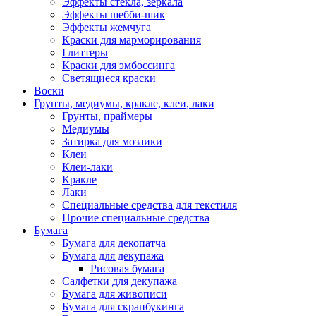
Эффекты стекла, зеркала
Эффекты шебби-шик
Эффекты жемчуга
Краски для марморирования
Глиттеры
Краски для эмбоссинга
Светящиеся краски
Воски
Грунты, медиумы, кракле, клеи, лаки
Грунты, праймеры
Медиумы
Затирка для мозаики
Клеи
Клеи-лаки
Кракле
Лаки
Специальные средства для текстиля
Прочие специальные средства
Бумага
Бумага для декопатча
Бумага для декупажа
Рисовая бумага
Салфетки для декупажа
Бумага для живописи
Бумага для скрапбукинга