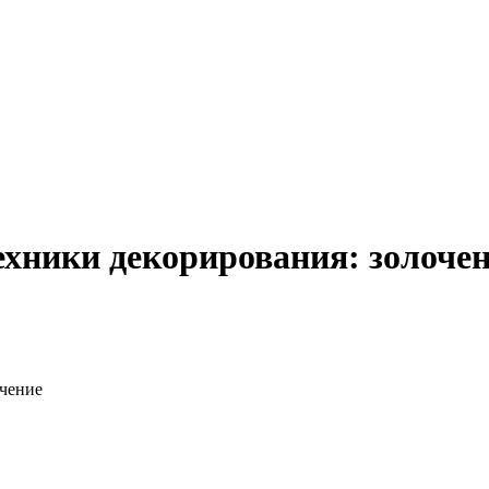
хники декорирования: золоче
очение