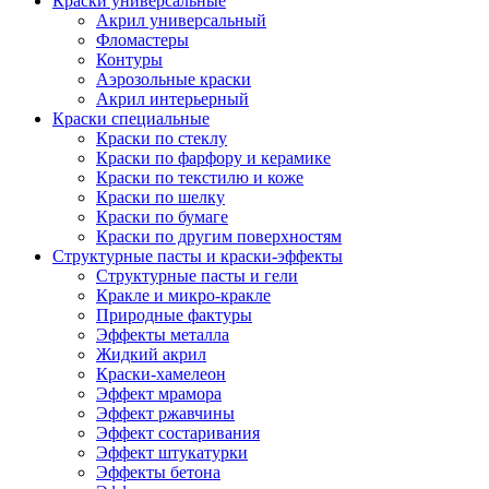
Краски универсальные
Акрил универсальный
Фломастеры
Контуры
Аэрозольные краски
Акрил интерьерный
Краски специальные
Краски по стеклу
Краски по фарфору и керамике
Краски по текстилю и коже
Краски по шелку
Краски по бумаге
Краски по другим поверхностям
Структурные пасты и краски-эффекты
Структурные пасты и гели
Кракле и микро-кракле
Природные фактуры
Эффекты металла
Жидкий акрил
Краски-хамелеон
Эффект мрамора
Эффект ржавчины
Эффект состаривания
Эффект штукатурки
Эффекты бетона