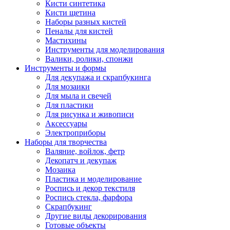
Кисти синтетика
Кисти щетина
Наборы разных кистей
Пеналы для кистей
Мастихины
Инструменты для моделирования
Валики, ролики, спонжи
Инструменты и формы
Для декупажа и скрапбукинга
Для мозаики
Для мыла и свечей
Для пластики
Для рисунка и живописи
Аксессуары
Электроприборы
Наборы для творчества
Валяние, войлок, фетр
Декопатч и декупаж
Мозаика
Пластика и моделирование
Роспись и декор текстиля
Роспись стекла, фарфора
Скрапбукинг
Другие виды декорирования
Готовые объекты