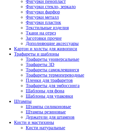
Фигурки пенопласт
Фигурки стекло, зеркало
Фигурки фарфор
Фигурки металл
Фигурки пластик
Текстильные изделия
Ткани на отрез
Заготовки прочие
Дополняющие аксессуары
Картон и холсты для живописи
Трафареты и шаблоны
Трафареты универсальные
Трафареты 3D
Трафареты самоклеящиеся
Трафареты термопереводные
Пленки для трафаретов
Трафареты для эмбоссинга
Шаблоны для фона
Шаблоны для упаковки
Штампы
Штампы силиконовые
Штампы резиновые
Держатели для штампов
Кисти и мастихины
Кисти натуральные