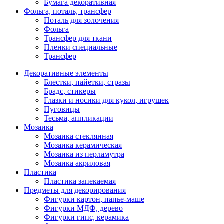
Бумага декоративная
Фольга, поталь, трансфер
Поталь для золочения
Фольга
Трансфер для ткани
Пленки специальные
Трансфер
Декоративные элементы
Блестки, пайетки, стразы
Брадс, стикеры
Глазки и носики для кукол, игрушек
Пуговицы
Тесьма, аппликации
Мозаика
Мозаика стеклянная
Мозаика керамическая
Мозаика из перламутра
Мозаика акриловая
Пластика
Пластика запекаемая
Предметы для декорирования
Фигурки картон, папье-маше
Фигурки МДФ, дерево
Фигурки гипс, керамика