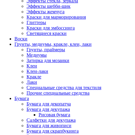
Эффекты стекла, зеркала
Эффекты шебби-шик
Эффекты жемчуга
Краски для марморирования
Глиттеры
Краски для эмбоссинга
Светящиеся краски
Воски
Грунты, медиумы, кракле, клеи, лаки
Грунты, праймеры
Медиумы
Затирка для мозаики
Клеи
Клеи-лаки
Кракле
Лаки
Специальные средства для текстиля
Прочие специальные средства
Бумага
Бумага для декопатча
Бумага для декупажа
Рисовая бумага
Салфетки для декупажа
Бумага для живописи
Бумага для скрапбукинга