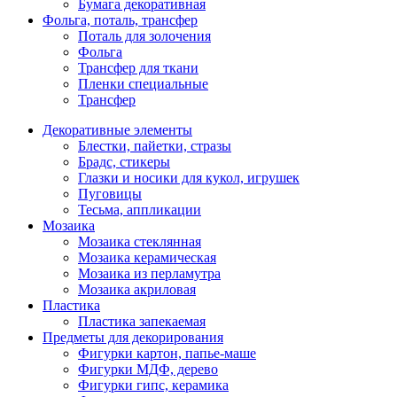
Бумага декоративная
Фольга, поталь, трансфер
Поталь для золочения
Фольга
Трансфер для ткани
Пленки специальные
Трансфер
Декоративные элементы
Блестки, пайетки, стразы
Брадс, стикеры
Глазки и носики для кукол, игрушек
Пуговицы
Тесьма, аппликации
Мозаика
Мозаика стеклянная
Мозаика керамическая
Мозаика из перламутра
Мозаика акриловая
Пластика
Пластика запекаемая
Предметы для декорирования
Фигурки картон, папье-маше
Фигурки МДФ, дерево
Фигурки гипс, керамика