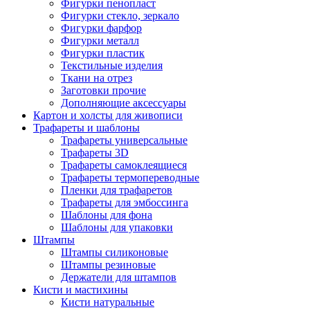
Фигурки пенопласт
Фигурки стекло, зеркало
Фигурки фарфор
Фигурки металл
Фигурки пластик
Текстильные изделия
Ткани на отрез
Заготовки прочие
Дополняющие аксессуары
Картон и холсты для живописи
Трафареты и шаблоны
Трафареты универсальные
Трафареты 3D
Трафареты самоклеящиеся
Трафареты термопереводные
Пленки для трафаретов
Трафареты для эмбоссинга
Шаблоны для фона
Шаблоны для упаковки
Штампы
Штампы силиконовые
Штампы резиновые
Держатели для штампов
Кисти и мастихины
Кисти натуральные