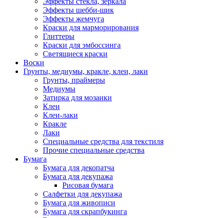
Эффекты стекла, зеркала
Эффекты шебби-шик
Эффекты жемчуга
Краски для марморирования
Глиттеры
Краски для эмбоссинга
Светящиеся краски
Воски
Грунты, медиумы, кракле, клеи, лаки
Грунты, праймеры
Медиумы
Затирка для мозаики
Клеи
Клеи-лаки
Кракле
Лаки
Специальные средства для текстиля
Прочие специальные средства
Бумага
Бумага для декопатча
Бумага для декупажа
Рисовая бумага
Салфетки для декупажа
Бумага для живописи
Бумага для скрапбукинга