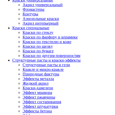
Краски универсальные
Акрил универсальный
Фломастеры
Контуры
Аэрозольные краски
Акрил интерьерный
Краски специальные
Краски по стеклу
Краски по фарфору и керамике
Краски по текстилю и коже
Краски по шелку
Краски по бумаге
Краски по другим поверхностям
Структурные пасты и краски-эффекты
Структурные пасты и гели
Кракле и микро-кракле
Природные фактуры
Эффекты металла
Жидкий акрил
Краски-хамелеон
Эффект мрамора
Эффект ржавчины
Эффект состаривания
Эффект штукатурки
Эффекты бетона