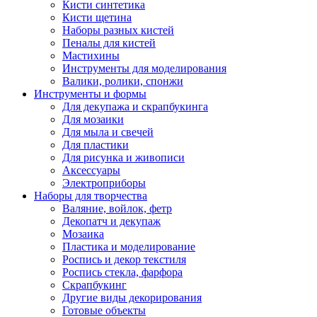
Кисти синтетика
Кисти щетина
Наборы разных кистей
Пеналы для кистей
Мастихины
Инструменты для моделирования
Валики, ролики, спонжи
Инструменты и формы
Для декупажа и скрапбукинга
Для мозаики
Для мыла и свечей
Для пластики
Для рисунка и живописи
Аксессуары
Электроприборы
Наборы для творчества
Валяние, войлок, фетр
Декопатч и декупаж
Мозаика
Пластика и моделирование
Роспись и декор текстиля
Роспись стекла, фарфора
Скрапбукинг
Другие виды декорирования
Готовые объекты