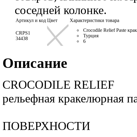
соседней колонке.
Артикул и код
Цвет
Характеристики товара
Crocodile Relief Paste кр
CRPS1
Турция
34438
6
Описание
CROCODILE RELIEF
рельефная кракелюрная п
ПОВЕРХНОСТИ