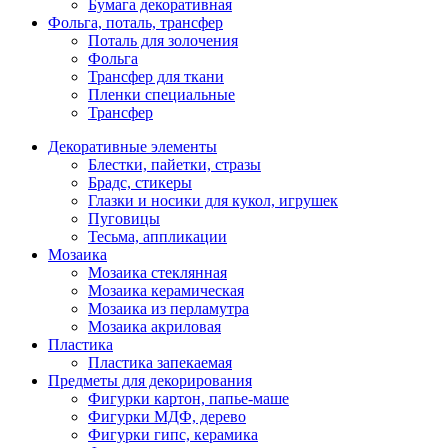
Бумага декоративная
Фольга, поталь, трансфер
Поталь для золочения
Фольга
Трансфер для ткани
Пленки специальные
Трансфер
Декоративные элементы
Блестки, пайетки, стразы
Брадс, стикеры
Глазки и носики для кукол, игрушек
Пуговицы
Тесьма, аппликации
Мозаика
Мозаика стеклянная
Мозаика керамическая
Мозаика из перламутра
Мозаика акриловая
Пластика
Пластика запекаемая
Предметы для декорирования
Фигурки картон, папье-маше
Фигурки МДФ, дерево
Фигурки гипс, керамика