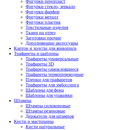
Фигурки пенопласт
Фигурки стекло, зеркало
Фигурки фарфор
Фигурки металл
Фигурки пластик
Текстильные изделия
Ткани на отрез
Заготовки прочие
Дополняющие аксессуары
Картон и холсты для живописи
Трафареты и шаблоны
Трафареты универсальные
Трафареты 3D
Трафареты самоклеящиеся
Трафареты термопереводные
Пленки для трафаретов
Трафареты для эмбоссинга
Шаблоны для фона
Шаблоны для упаковки
Штампы
Штампы силиконовые
Штампы резиновые
Держатели для штампов
Кисти и мастихины
Кисти натуральные