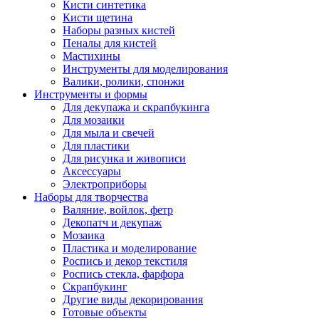
Кисти синтетика
Кисти щетина
Наборы разных кистей
Пеналы для кистей
Мастихины
Инструменты для моделирования
Валики, ролики, спонжи
Инструменты и формы
Для декупажа и скрапбукинга
Для мозаики
Для мыла и свечей
Для пластики
Для рисунка и живописи
Аксессуары
Электроприборы
Наборы для творчества
Валяние, войлок, фетр
Декопатч и декупаж
Мозаика
Пластика и моделирование
Роспись и декор текстиля
Роспись стекла, фарфора
Скрапбукинг
Другие виды декорирования
Готовые объекты