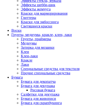
Эффекты стекла, зеркала
Эффекты шебби-шик
Эффекты жемчуга
Краски для марморирования
Глиттеры
Краски для эмбоссинга
Светящиеся краски
Воски
Грунты, медиумы, кракле, клеи, лаки
Грунты, праймеры
Медиумы
Затирка для мозаики
Клеи
Клеи-лаки
Кракле
Лаки
Специальные средства для текстиля
Прочие специальные средства
Бумага
Бумага для декопатча
Бумага для декупажа
Рисовая бумага
Салфетки для декупажа
Бумага для живописи
Бумага для скрапбукинга