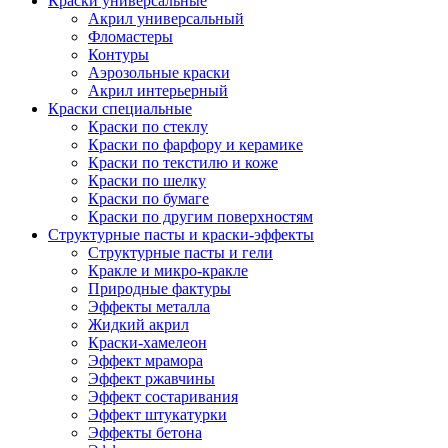
Краски универсальные
Акрил универсальный
Фломастеры
Контуры
Аэрозольные краски
Акрил интерьерный
Краски специальные
Краски по стеклу
Краски по фарфору и керамике
Краски по текстилю и коже
Краски по шелку
Краски по бумаге
Краски по другим поверхностям
Структурные пасты и краски-эффекты
Структурные пасты и гели
Кракле и микро-кракле
Природные фактуры
Эффекты металла
Жидкий акрил
Краски-хамелеон
Эффект мрамора
Эффект ржавчины
Эффект состаривания
Эффект штукатурки
Эффекты бетона