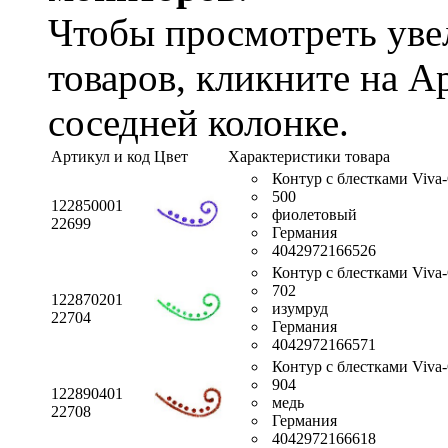
Чтобы просмотреть ув
товаров, кликните на А
соседней колонке.
Артикул и код
Цвет
Характеристики товара
Контур с блестками Viva-G
500
122850001
фиолетовый
22699
Германия
4042972166526
Контур с блестками Viva-G
702
122870201
изумруд
22704
Германия
4042972166571
Контур с блестками Viva-G
904
122890401
медь
22708
Германия
4042972166618