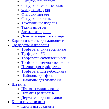
Фигурки пенопласт
Фигурки стекло, зеркало
Фигурки фарфор
Фигурки металл
Фигурки пластик
Текстильные изделия
Ткани на отрез
Заготовки прочие
Дополняющие аксессуары
Картон и холсты для живописи
Трафареты и шаблоны
Трафареты универсальные
Трафареты 3D
Трафареты самоклеящиеся
Трафареты термопереводные
Пленки для трафаретов
Трафареты для эмбоссинга
Шаблоны для фона
Шаблоны для упаковки
Штампы
Штампы силиконовые
Штампы резиновые
Держатели для штампов
Кисти и мастихины
Кисти натуральные