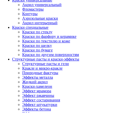
Краски универсальные
Акрил универсальный
Фломастеры
Контуры
Аэрозольные краски
Акрил интерьерный
Краски специальные
Краски по стеклу
Краски по фарфору и керамике
Краски по текстилю и коже
Краски по шелку
Краски по бумаге
Краски по другим поверхностям
Структурные пасты и краски-эффекты
Структурные пасты и гели
Кракле и микро-кракле
Природные фактуры
Эффекты металла
Жидкий акрил
Краски-хамелеон
Эффект мрамора
Эффект ржавчины
Эффект состаривания
Эффект штукатурки
Эффекты бетона