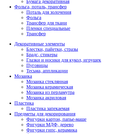
Бумага декоративная
Фольга, поталь, трансфер
Поталь для золочения
Фольга
Трансфер для ткани
Пленки специальные
Трансфер
Декоративные элементы
Блестки, пайетки, стразы
Брадс, стикеры
Глазки и носики для кукол, игрушек
Пуговицы
Тесьма, аппликации
Мозаика
Мозаика стеклянная
Мозаика керамическая
Мозаика из перламутра
Мозаика акриловая
Пластика
Пластика запекаемая
Предметы для декорирования
Фигурки картон, папье-маше
Фигурки МДФ, дерево
Фигурки гипс, керамика