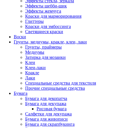
Эффекты стекла, зеркала
Эффекты шебби-шик
Эффекты жемчуга
Краски для марморирования
Глиттеры
Краски для эмбоссинга
Светящиеся краски
Воски
Грунты, медиумы, кракле, клеи, лаки
Грунты, праймеры
Медиумы
Затирка для мозаики
Клеи
Клеи-лаки
Кракле
Лаки
Специальные средства для текстиля
Прочие специальные средства
Бумага
Бумага для декопатча
Бумага для декупажа
Рисовая бумага
Салфетки для декупажа
Бумага для живописи
Бумага для скрапбукинга