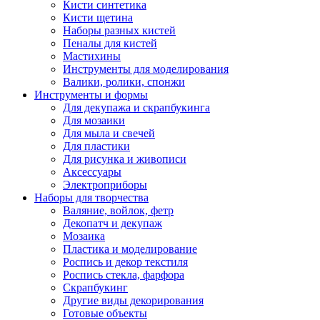
Кисти синтетика
Кисти щетина
Наборы разных кистей
Пеналы для кистей
Мастихины
Инструменты для моделирования
Валики, ролики, спонжи
Инструменты и формы
Для декупажа и скрапбукинга
Для мозаики
Для мыла и свечей
Для пластики
Для рисунка и живописи
Аксессуары
Электроприборы
Наборы для творчества
Валяние, войлок, фетр
Декопатч и декупаж
Мозаика
Пластика и моделирование
Роспись и декор текстиля
Роспись стекла, фарфора
Скрапбукинг
Другие виды декорирования
Готовые объекты