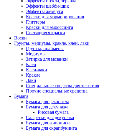
Эффекты стекла, зеркала
Эффекты шебби-шик
Эффекты жемчуга
Краски для марморирования
Глиттеры
Краски для эмбоссинга
Светящиеся краски
Воски
Грунты, медиумы, кракле, клеи, лаки
Грунты, праймеры
Медиумы
Затирка для мозаики
Клеи
Клеи-лаки
Кракле
Лаки
Специальные средства для текстиля
Прочие специальные средства
Бумага
Бумага для декопатча
Бумага для декупажа
Рисовая бумага
Салфетки для декупажа
Бумага для живописи
Бумага для скрапбукинга