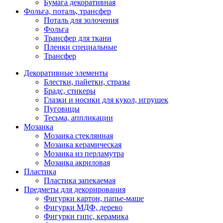
Бумага декоративная
Фольга, поталь, трансфер
Поталь для золочения
Фольга
Трансфер для ткани
Пленки специальные
Трансфер
Декоративные элементы
Блестки, пайетки, стразы
Брадс, стикеры
Глазки и носики для кукол, игрушек
Пуговицы
Тесьма, аппликации
Мозаика
Мозаика стеклянная
Мозаика керамическая
Мозаика из перламутра
Мозаика акриловая
Пластика
Пластика запекаемая
Предметы для декорирования
Фигурки картон, папье-маше
Фигурки МДФ, дерево
Фигурки гипс, керамика