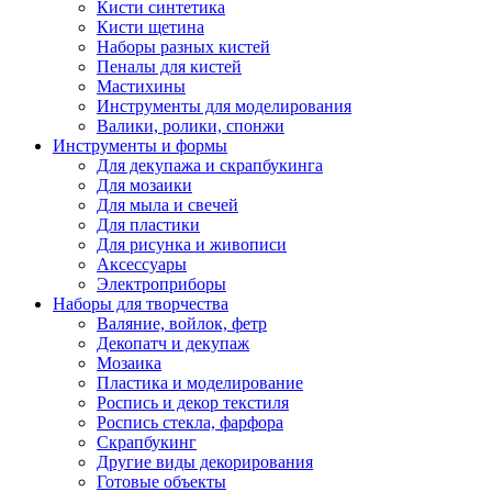
Кисти синтетика
Кисти щетина
Наборы разных кистей
Пеналы для кистей
Мастихины
Инструменты для моделирования
Валики, ролики, спонжи
Инструменты и формы
Для декупажа и скрапбукинга
Для мозаики
Для мыла и свечей
Для пластики
Для рисунка и живописи
Аксессуары
Электроприборы
Наборы для творчества
Валяние, войлок, фетр
Декопатч и декупаж
Мозаика
Пластика и моделирование
Роспись и декор текстиля
Роспись стекла, фарфора
Скрапбукинг
Другие виды декорирования
Готовые объекты