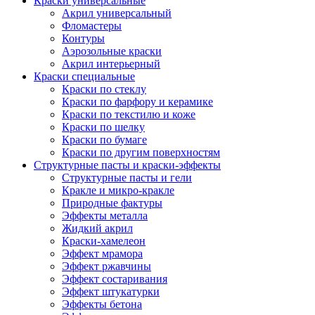
Краски универсальные
Акрил универсальный
Фломастеры
Контуры
Аэрозольные краски
Акрил интерьерный
Краски специальные
Краски по стеклу
Краски по фарфору и керамике
Краски по текстилю и коже
Краски по шелку
Краски по бумаге
Краски по другим поверхностям
Структурные пасты и краски-эффекты
Структурные пасты и гели
Кракле и микро-кракле
Природные фактуры
Эффекты металла
Жидкий акрил
Краски-хамелеон
Эффект мрамора
Эффект ржавчины
Эффект состаривания
Эффект штукатурки
Эффекты бетона