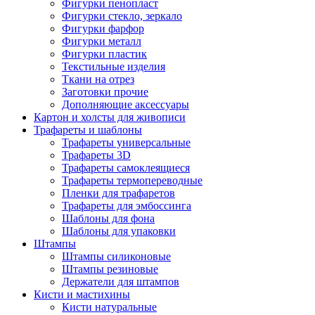
Фигурки пенопласт
Фигурки стекло, зеркало
Фигурки фарфор
Фигурки металл
Фигурки пластик
Текстильные изделия
Ткани на отрез
Заготовки прочие
Дополняющие аксессуары
Картон и холсты для живописи
Трафареты и шаблоны
Трафареты универсальные
Трафареты 3D
Трафареты самоклеящиеся
Трафареты термопереводные
Пленки для трафаретов
Трафареты для эмбоссинга
Шаблоны для фона
Шаблоны для упаковки
Штампы
Штампы силиконовые
Штампы резиновые
Держатели для штампов
Кисти и мастихины
Кисти натуральные