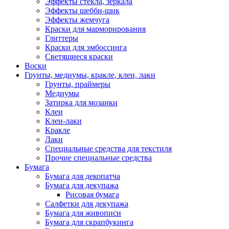
Эффекты стекла, зеркала
Эффекты шебби-шик
Эффекты жемчуга
Краски для марморирования
Глиттеры
Краски для эмбоссинга
Светящиеся краски
Воски
Грунты, медиумы, кракле, клеи, лаки
Грунты, праймеры
Медиумы
Затирка для мозаики
Клеи
Клеи-лаки
Кракле
Лаки
Специальные средства для текстиля
Прочие специальные средства
Бумага
Бумага для декопатча
Бумага для декупажа
Рисовая бумага
Салфетки для декупажа
Бумага для живописи
Бумага для скрапбукинга