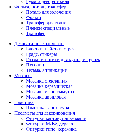
Бумага декоративная
Фольга, поталь, трансфер
Поталь для золочения
Фольга
Трансфер для ткани
Пленки специальные
Трансфер
Декоративные элементы
Блестки, пайетки, стразы
Брадс, стикеры
Глазки и носики для кукол, игрушек
Пуговицы
Тесьма, аппликации
Мозаика
Мозаика стеклянная
Мозаика керамическая
Мозаика из перламутра
Мозаика акриловая
Пластика
Пластика запекаемая
Предметы для декорирования
Фигурки картон, папье-маше
Фигурки МДФ, дерево
Фигурки гипс, керамика