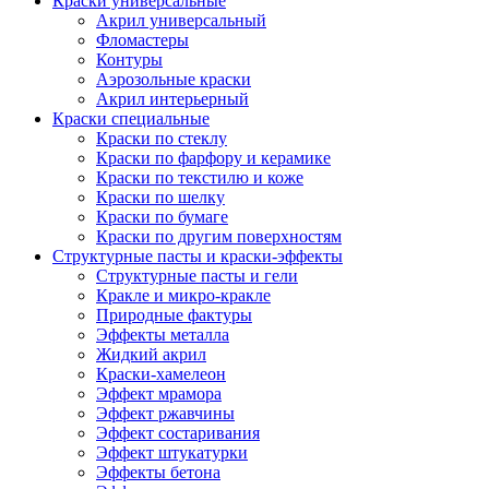
Краски универсальные
Акрил универсальный
Фломастеры
Контуры
Аэрозольные краски
Акрил интерьерный
Краски специальные
Краски по стеклу
Краски по фарфору и керамике
Краски по текстилю и коже
Краски по шелку
Краски по бумаге
Краски по другим поверхностям
Структурные пасты и краски-эффекты
Структурные пасты и гели
Кракле и микро-кракле
Природные фактуры
Эффекты металла
Жидкий акрил
Краски-хамелеон
Эффект мрамора
Эффект ржавчины
Эффект состаривания
Эффект штукатурки
Эффекты бетона