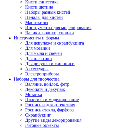
Кисти синтетика
Кисти щетина
Наборы разных кистей
Пеналы для кистей
Мастихины
Инструменты для моделирования
Валики, ролики, спонжи
Инструменты и формы
Для декупажа и скрапбукинга
Для мозаики
Для мыла и свечей
Для пластики
Для рисунка и живописи
Аксессуары
Электроприборы
Наборы для творчества
Валяние, войлок, фетр
Декопатч и декупаж
Мозаика
Пластика и моделирование
Роспись и декор текстиля
Роспись стекла, фарфора
Скрапбукинг
Другие виды декорирования
Готовые объекты