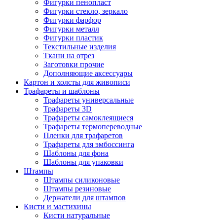
Фигурки пенопласт
Фигурки стекло, зеркало
Фигурки фарфор
Фигурки металл
Фигурки пластик
Текстильные изделия
Ткани на отрез
Заготовки прочие
Дополняющие аксессуары
Картон и холсты для живописи
Трафареты и шаблоны
Трафареты универсальные
Трафареты 3D
Трафареты самоклеящиеся
Трафареты термопереводные
Пленки для трафаретов
Трафареты для эмбоссинга
Шаблоны для фона
Шаблоны для упаковки
Штампы
Штампы силиконовые
Штампы резиновые
Держатели для штампов
Кисти и мастихины
Кисти натуральные